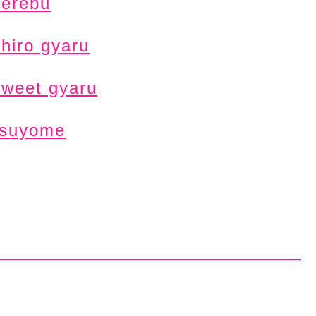
erebu
hiro gyaru
weet gyaru
suyome