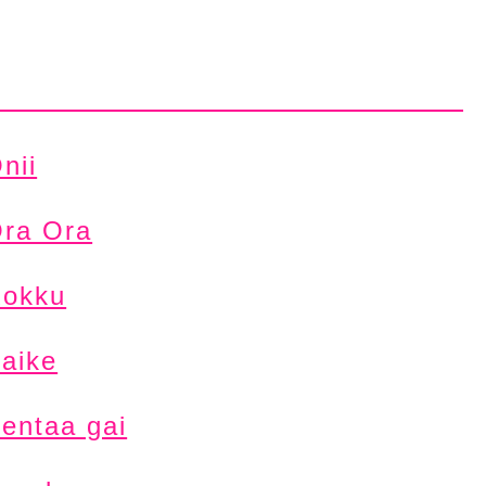
nii
ra Ora
okku
aike
entaa gai