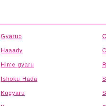
Gyaruo
O
Haaady
O
Hime gyaru
R
Ishoku Hada
S
Kogyaru
S